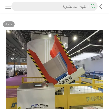
3
/
2