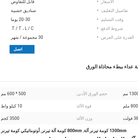
الأسعار:
قابل للتفاوض
تفاصيل التغليف:
صناديق خشبية
وقت التسليم:
20-30 يوما
شروط الدفع:
T / T ، L / C.
القدرة على العرض:
30 مجموعة / شهر
اتصل
حجم الورق الأدنى:
500 * 600 مم
 ملم
قوة الآلة:
10 كيلو واط
فولت
وزن الآلة:
3500 كجم
1300mm كومة تيرنر آلة
,
800mm كومة آلة تيرنر
,
أوتوماتيكي كومة تيرنر