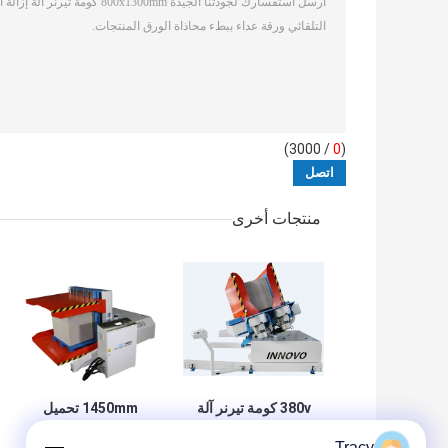
/ 3000)
0
(
منتجات أخرى
380v كومة تيرنر آلة
1450mm تحميل
للطباعة والتغليف آلة
الورق تيرنر التلقائي
Tracy