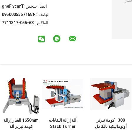
اتصل شخص:
Tracy Feng
الهاتف ::
+8617555000590
الفاكس:
86-550-7131177
1300 كومة تيرنر
آلة إزالة النفايات
1650mm الغبار إزالة
أوتوماتيكية بالكامل
Stack Turner
كومة تيرنر آلة