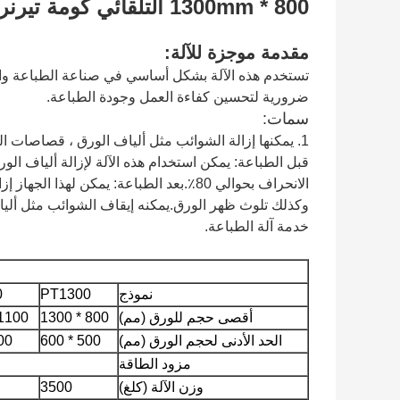
800 * 1300mm التلقائي كومة تيرنر آلة الغبار إزالة ورق عداء ببطء
مقدمة موجزة للآلة:
تستخدم هذه الآلة بشكل أساسي في صناعة الطباعة والتغليف
ضرورية لتحسين كفاءة العمل وجودة الطباعة.
سمات:
1. يمكنها إزالة الشوائب مثل ألياف الورق ، قصاصات الورق ومساحيق الطباعة.
قبل الطباعة: يمكن استخدام هذه الآلة لإزالة ألياف ا
الانحراف بحوالي 80٪.بعد الطباعة: يمكن له
وكذلك تلوث ظهر الورق.يمكنه إيقاف الشوائب مثل أليا
خدمة آلة الطباعة.
نموذج
PT1300
0
أقصى حجم للورق (مم)
800 * 1300
100 * 1450
الحد الأدنى لحجم الورق (مم)
500 * 600
* 600
مزود الطاقة
وزن الآلة (كلغ)
3500