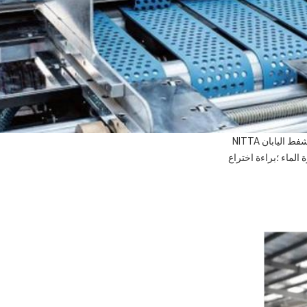
يابان NITTA
لماء ؛براءة اختراع