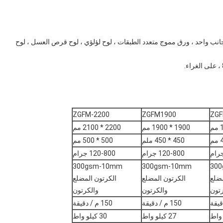
وى ، ورق مقوى من جانب واحد ، ورق مموج متعدد الطبقات ، لوح لؤلؤي ، لوح قرص العسل ، لوح
ZGFM-2200
ZGFM1900
ZGF
1900 * 1900 مم
2200 * 2100 مم
450 * 450 ملم
500 * 500 مم
120-800 جرام
120-800 جرام
300gsm-10mm
300gsm-10mm
30
مضلع
الكرتون المضلع
الكرتون المضلع
رتون
والكرتون
والكرتون
150 م / دقيقة
150 م / دقيقة
27 كيلو واط
30 كيلو واط