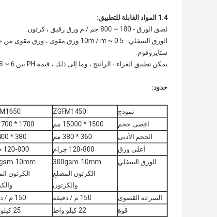
1.4 المواد القابلة للتطبيق:
لصق الورق - 180 ~ 800 جم / م ورق رقيق ، كرتون.
الورق السفلي - 0.5 ~ 10m / m ورق مق
ستايروفوم.
يمكن تطبيق الغراء - الراتنج ، وما إلى ذلك ، قيمة PH بين 6 ~ 8 ، على الغراء.
حدود:
نموذج
ZGFM1450
M1650
اقصى حجم
1500 * 15000 مم
1700 * 1700 مم
الحجم الأدنى
360 * 380 مم
380 * 400 مم
أعلى ورق
120-800 جرام
120-800 جرام
الورق السفلي
300gsm-10mm
0gsm-10mm
الكرتون المضلع
الكرتون ال
والكرتون
والك
السرعة القصوى
150 م / دقيقة
150 م / دقيقة
قوة
22 كيلو واط
25 كيلو واط