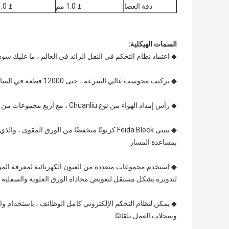
دقة العصا
± 1.0 مم
± 1.0 مم
السمات الهيكلية:
◆ اعتماد نظام التحكم في النقل الرائد في العالم ، ما عليك سو
◆ تركيب محوسب عالي السرعة ، حتى 12000 قطعة في الساعة.
◆ رأس إمداد الهواء من نوع Chuanliu ، مع أربع مجموعات من الفوهات الأمامية وأربع مجموعات من فوهات الشفط.
◆ تتبنى Feida Block كرتونًا منخفضًا من الورق ال
بمساعدة المسار
◆ استخدم مجموعات متعددة من العيون الكهربائية لمعرفة الم
لتدويره بشكل مستقل لتعويض محاذاة الورق العلوية والسفلية 
وسجلات العمل تلقائيًا.