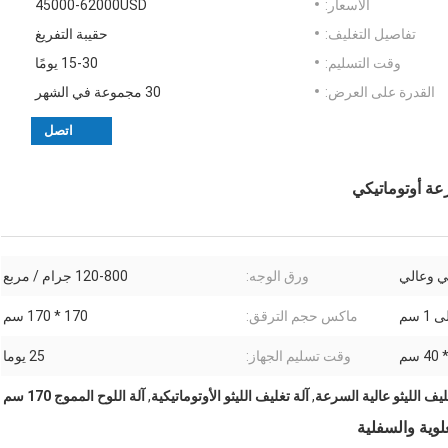
الأسعار:
45000-62000USD
تفاصيل التغليف:
حقيبة التفريغ
وقت التسليم:
15-30 يومًا
القدرة على العرض:
30 مجموعة في الشهر
اتصل
عة أوتوماتيكي
لي وعالي
ورق الوجه:
120-800 جرام / مربع
ماكس حجم الترقق:
170 * 170 سم
وقت تسليم الجهاز:
25 يوما
ليف الليثو عالية السرعة
,
آلة تغليف الليثو الأوتوماتيكية
,
آلة اللوح المموج 170 سم
لوية والسفلية