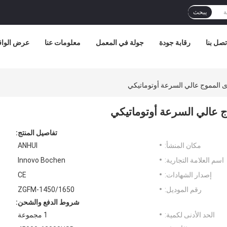
يبحث
تصل بنا
رقابة جودة
جولة في المعمل
معلومات عنا
عرض الواق
وى المموج عالي السرعة أوتوماتيكي
وج عالي السرعة أوتوماتيكي
تفاصيل المنتج:
مكان المنشأ:
ANHUI
اسم العلامة التجارية:
Innovo Bochen
إصدار الشهادات:
CE
رقم الموديل:
ZGFM-1450/1650
شروط الدفع والشحن:
الحد الأدنى لكمية:
1 مجموعة