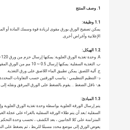
1. وصف المنتج
1.1 وظيفة:
يمكن تصفيح الورق بورق مقوى لزيادة قوة وسمك المادة أو الم
الإعلانية وأغراض أخرى.
1.2 الهيكل:
A. وحدة تغذية الورق العلوية: يمكنها إرسال حزم من ورق 120-800gsm من الأعلى.
ب. التغذية السفلية: يمكنها إرسال 0.5 ~ 10 مم من الورق المقوى من الأسفل.
ج. آلية اللصق: يمكن تطبيق الماء اللاصق على ورق التغذية.
د- التنظيم التنظيمي - يناسب الورقتين حسب التفاوتات المحددة.
هـ- ناقل الضغط ... يقوم بالضغط على الورق المرفق ونقله إلى 
1.3 المبادئ:
يتم إرسال الورقة العلوية بواسطة وحدة تغذية الورق العلوية و
السفلية ؛بعد أن يتم طلاء الورقة السفلية بالغراء على عجلة الغ
المتزامنة على كلا الجانبين ، بعد الكشف ، تحسب وحدة التحكم 
يعوض الورق إلى موضع محدد مسبقًا للربط ، ثم يضغط على النقل.ت