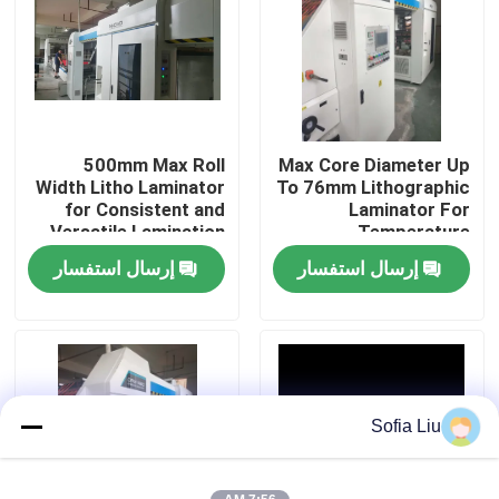
معلومات عنا
جولة في المعمل
500mm Max Roll
Max Core Diameter Up
Width Litho Laminator
To 76mm Lithographic
رقابة جودة
for Consistent and
Laminator For
Versatile Lamination
Temperature
Applications
Lamination
إرسال استفسار
إرسال استفسار
اتصل بنا
آلة تغليف الفلوت عالية السرعة عالية السرعة
آلة تغليف الفلوت عالية السرعة الأوتوماتيكية
Sofia Liu
تغليف litho