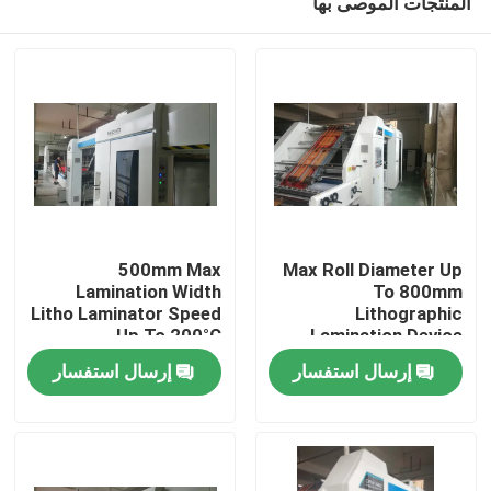
المنتجات الموصى بها
500mm Max
Max Roll Diameter Up
Lamination Width
To 800mm
Litho Laminator Speed
Lithographic
Up To 200°C
Lamination Device
بيت
Temperature and
إرسال استفسار
إرسال استفسار
100m/min Max Speed
منتجات
عرض الواقع الافتراضي