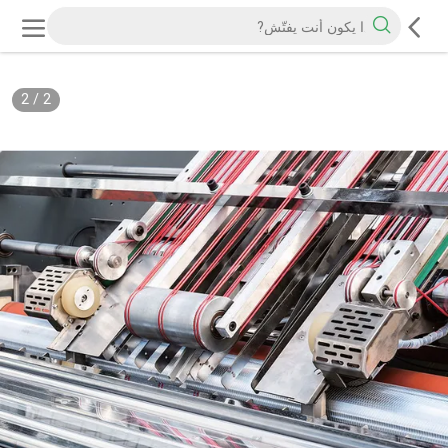
2
/
2