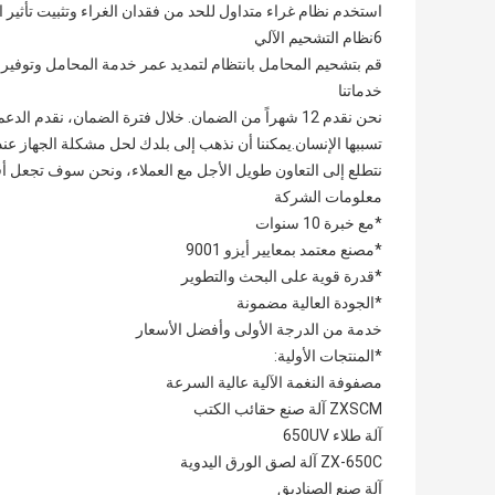
استخدم نظام غراء متداول للحد من فقدان الغراء وتثبيت تأثير ال
6نظام التشحيم الآلي
قم بتشحيم المحامل بانتظام لتمديد عمر خدمة المحامل وتوفير ا
خدماتنا
نحن نقدم 12 شهراً من الضمان. خلال فترة الضمان، نقدم ا
تسببها الإنسان.يمكننا أن نذهب إلى بلدك لحل مشكلة الجهاز عندما يكون لديك 
نتطلع إلى التعاون طويل الأجل مع العملاء، ونحن سوف تجعل أفض
معلومات الشركة
*مع خبرة 10 سنوات
*مصنع معتمد بمعايير أيزو 9001
*قدرة قوية على البحث والتطوير
*الجودة العالية مضمونة
خدمة من الدرجة الأولى وأفضل الأسعار
*المنتجات الأولية:
مصفوفة النغمة الآلية عالية السرعة
ZXSCM آلة صنع حقائب الكتب
آلة طلاء 650UV
ZX-650C آلة لصق الورق اليدوية
آلة صنع الصناديق