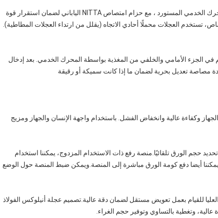
يستخدم أحد أجزاء التغذية السفلية نظام التحكم الكهربائي للمحرك الخدمي المستورد ، مع حزام امتصاص NITTA الياباني لضمان استقرار قوة
، تستخدم العجلات محملًا أحادي الاتجاه (يقلل من ارتداء العجلات المطاطية).
م في الجزء الأمامي والخلفي من المغذية بواسطة المحرك الخدمي. بعد إدخال
ادة مصاصة تعديل بحرية لضمان ما إذا كانت سميكة أو رقيقة
هاز وكفاءة عالية وانخفاض الفشل. باستخدام واجهة الإنسان والجهاز ومزيج
د حجم الورق تلقائيًا.منصة رفع ذات الاستخدام المزدوج، يمكننا استخدام
مكننا أيضا دفع كومة الورق مباشرة إلى المنصة.ويمكن ضبط المنصة حول الوضع
عليا للقيام بعمل تعويض مستقل لضمان دقة عالية.تصميم عجلة أنيلوكس الفولاذ