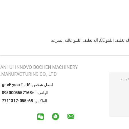
,
لة تغليف الليثو CE
آلة تغليف الليثو عالية السرعة
ANHUI INNOVO BOCHEN MACHINERY
MANUFACTURING CO., LTD.
اتصل شخص:
Mr. Tracy Feng
الهاتف ::
+8617555000590
الفاكس:
86-550-7131177