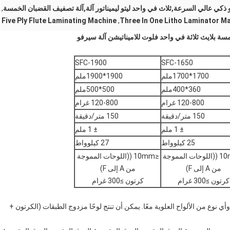
ذكي عالي السرعة,ثلاث في واحد ليتو ليميناتور آلة,آلة تصفيف القضبان الخمسة
,
Five Ply Flute Laminating Machine
,
Three In One Litho Laminator M
خمسة بلايث ثلاثة في واحد فلوت للاميناتيشن آلة سيرفو
SFC-1900
SFC-1650
1700*1700ملم
1900*1900ملم
360*400ملم
500*500ملم
120-800 غرام
120-800 غرام
150 متر/دقيقة
150 متر/دقيقة
± 1 ملم
± 1 ملم
25 كيلوواط
27 كيلوواط
≤10mm ((اللوحات المموجة
≤10mm ((اللوحات المموجة
من A إلى F)
من A إلى F)
كرتون ≥300 غرام
كرتون ≥300 غرام
أي نوع من الألواح العلوية معًا. يمكن أن تنتج لوحًا مزدوج الطبقات (الكرتون +