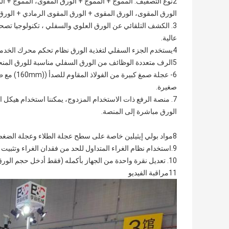
2نوع التصفيف: المموج + المموج + الورق المقوى، المموج + ا
الورق المقوى، الورق المقوى + الورق المقوى الرمادي + الورق 
3. الكشف التلقائي عن الورق العلوي والسفلي ، تكنولوجيا تصحيح 
عالية.
4يستخدم الجزء السفلي لتغذية الورق نظام تحكم محرك الخدمة المستورد ، مع حزام امتصاص اليابان NITTA ومع نظام تغذية حافة الرصاص.
5الرف متعددة الوظائف من الورق السفلي مناسبة للورق المنحني المموج.
6- عجلة ص
صغيرة.
7. منصة الرفع ذات الاستخدام المزدوج، يمكننا استخدام هيكل 
الورق مباشرة إلى المنصة.
8مواد بولي إيثيلين خاصة على سطح عجلة الطلاء وعجلة الضغط ، يتم إسقاط الغراء تلقائيًا ، بدون غسيل.
9.استخدام نظام الغراء المتداول للحد من فقدان الغراء وتثبيت تأثير الالتصاق الغراء.
10. تعديل نقرة واحدة من الجهاز بأكمله (فقط أدخل حجم الورق).
11مراقبة الفيديو