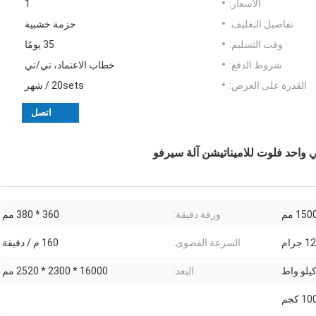
الأسعار:
1
تفاصيل التغليف:
حزمة خشبية
وقت التسليم:
35 يومًا
شروط الدفع:
خطاب الاعتماد، تي/تي
القدرة على العرض:
20sets / شهر
اتصل
في واحد فلوت للاميناتيشن آلة سيرفو
ورقة دقيقة:
360 * 380 مم
رام
السرعة القصوى:
160 م / دقيقة
البعد:
16000 * 2300 * 2520 مم
 كجم