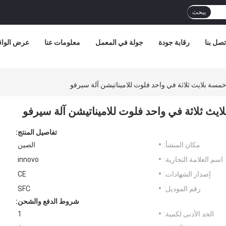
يبحث
تصل بنا
رقابة جودة
جولة في المعمل
معلومات عنا
عرض الواق
ر خمسة بلايث ثلاثة في واحد فلوت للاميناتيشن آلة سيرفو
بلايث ثلاثة في واحد فلوت للاميناتيشن آلة سيرفو
تفاصيل المنتج:
مكان المنشأ:
الصين
اسم العلامة التجارية:
innovo
إصدار الشهادات:
CE
رقم الموديل:
SFC
شروط الدفع والشحن:
الحد الأدنى لكمية:
1