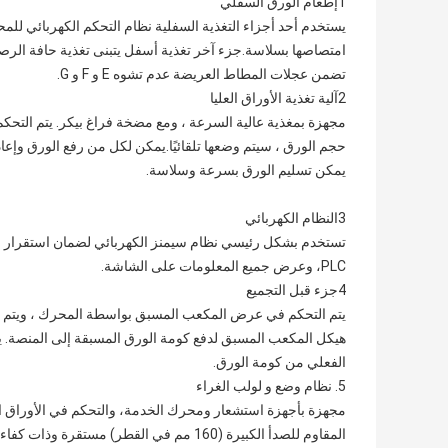
1إطعام الورق السفلي
امتصاصها بسلاسة.جزء آخر تغذية أسفل يتبنى تغذية حافة الرصاص
تضمن عجلات المطاط العريضة عدم تشوه E و F و G.
2آلية تغذية الأوراق العليا
مجهزة بمغذية عالية السرعة ، ومع مضخة فراغ بيكر. يتم التحك
حجم الورق ، سيتم وضعها تلقائيًا.يمكن لكل من رفع الورق وإع
يمكن تسليم الورق بسرعة وسلاسة.
3النظام الكهربائي
تستخدم بشكل رئيسي نظام سيمنز الكهربائي لضمان استقرار الج
PLC، وعرض جميع المعلومات على الشاشة.
4جزء قبل التجميع
يتم التحكم في عرض المكعب المسبق بواسطة المحرك ، ويتم تحدي
هيكل المكعب المسبق لدفع كومة الورق المسبقة إلى المنصة. ي
الفعلي من كومة الورق.
5. نظام وضع و لولب الغراء
مجهزة بأجهزة استشعار ومحرك الخدمة، والتحكم في الأوراق ال
المقاوم للصدأ الكبيرة (160 مم في القطر) مستقرة وذات كفاءة عالية، وتغطية بالتساوي وتوفير حجم الغراء.