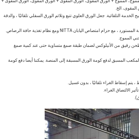
لمموج، المموج + الورق المقوى، الورق المقوى + الورق المقوى، الورق المقوى +
المقوى، الخ.
الخدمة التلقائية. جعل الورق العلوي تتبع وتلائم الورق السفلي تلقائيًا ، والدقة
مغ كبيرة من الفولاذ المقاوم للصدأ ((160mm) مع طحن رقيق من الأنيلوكس لضمان طبقة صمغ متساوية حتى عند كمية صمغ
المكعب المسبق لدفع كومة الورق المسبقة إلى المنصة. يمكننا أيضا دفع كومة