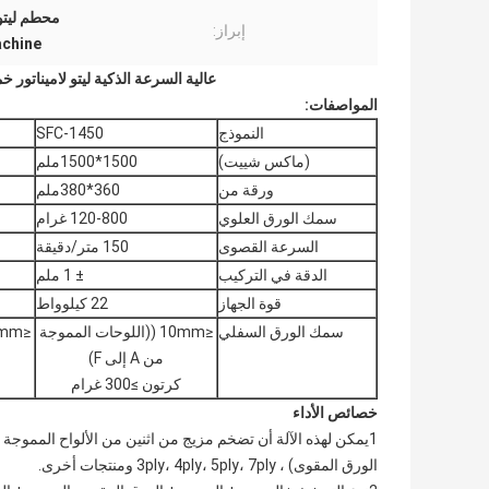
محطم ليتو 
إبراز:
achine
عالية السرعة الذكية ليتو لاميناتور 
المواصفات
:
النموذج
SFC-1450
(ماكس شييت)
1500*1500ملم
ورقة من
360*380ملم
سمك الورق العلوي
120-800 غرام
السرعة القصوى
150 متر/دقيقة
الدقة في التركيب
± 1 ملم
قوة الجهاز
22 كيلوواط
سمك الورق السفلي
≤10mm ((اللوحات المموجة
من A إلى F)
كرتون ≥300 غرام
خصائص الأداء
1يمكن لهذه الآلة أن تضخم مزيج من اثنين من الألواح المموجة و
الورق المقوى) ، 3ply، 4ply، 5ply، 7ply ومنتجات أخرى.