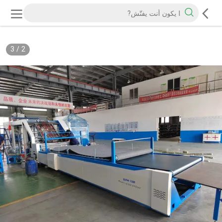
3
/
2