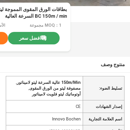
بطاقات الورق المقوى المموجة ليتو 
BC 150m / min السرعة العالية
MOQ：1 مجموعة
الأسعار：
افضل سعر
منتوج وصف
150m/Min عالية السرعة ليتو لاميناتور
,
تسليط الضوء:
مصفوفة ليتو من الورق المقوى
,
أوتوماتيك ليتو فلويت لاميناتور
إصدار الشهادات
CE
اسم العلامة التجارية
Innovo Bochen