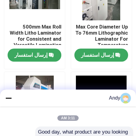
معلومات عنا
500mm Max Roll
Max Core Diameter Up
Width Litho Laminator
To 76mm Lithographic
جولة في المعمل
for Consistent and
Laminator For
Versatile Lamination
Temperature
Applications
Lamination
إرسال استفسار
إرسال استفسار
رقابة جودة
اتصل بنا
آلة تغليف الفلوت عالية السرعة عالية السرعة
Andy
آلة تغليف الفلوت عالية السرعة الأوتوماتيكية
3:11 AM
Good day, what product are you looking 
تغليف litho
Max Film Thickness
600*800 Litho