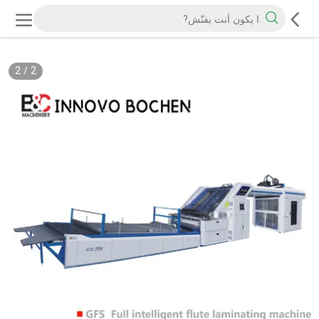
2
/
2