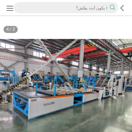
4
/
2