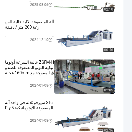
آلة تغليف الكرتون
2025-08-06
02:10
آلة المصفوفة الآلية عالية الس
رعة 200 متر / دقيقة
آلة تغليف الفلوت عالية السرعة الأ
2024-12-10
وتوماتيكية
00:46
ZGFM-H عالية السرعة أوتوما
تيكية اللوتو المصفوفة للصندو
ق المموجة مع 160mm عجلة
تغليف litho
2024-01-08
02:05
Sfc سيرفو ثلاثة في واحد آلة
المصفوفة الأوتوماتيكية 5 Ply
تغليف litho
2024-01-08
02:36