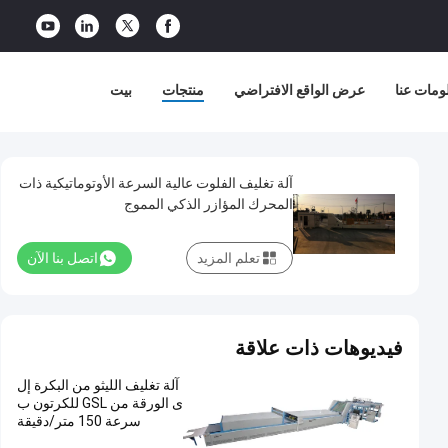
ومات عنا
عرض الواقع الافتراضي
منتجات
بيت
آلة تغليف الفلوت عالية السرعة الأوتوماتيكية ذات
المحرك المؤازر الذكي المموج
1500x15000mm
تعلم المزيد
اتصل بنا الآن
فيديوهات ذات علاقة
آلة تغليف الليثو من البكرة إل
ى الورقة من GSL للكرتون ب
سرعة 150 متر/دقيقة