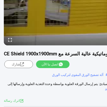
الية السرعة مع CE Shield 1900x1900mm
اتصل بنا الآن
شارك
آلة تصفيح الورق المقوى لتركيب الورق
ة تصفيح الفلوت الأوتوماتيكية عالية السرعة للورق مع درع CE ZGFM1900 مبادئ: يتم إرسال الورقة العلوية بواسطة وحدة التغذية العلوية وإرسالها إلى
د
اترك رسالة