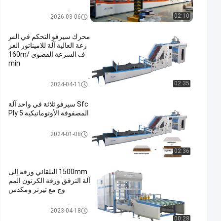
آلة الترقق ورقة إلى ورقة
02:10
2026-03-06
محرك سيرفو التحكم في الس
رعة العالية آلة للاميناتور العز
ف السرعة القصوى 160m/
min
آلة تغليف الفلوت عالية السرعة عا
02:35
2024-04-11
لية السرعة
Sfc سيرفو ثلاثة في واحد آلة
المصفوفة الأوتوماتيكية 5 Ply
تغليف litho
2024-01-08
02:36
1500mm التلقائي ورقة إلى
آلة الترقق ورقة الكرتون المم
وج مع تيرنر ومكدس
آلة الترقق ورقة إلى ورقة
2023-04-18
00:28