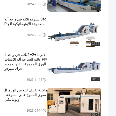
تغليف litho
2024-01-08
02:05
Sfc سيرفو ثلاثة في واحد آلة
المصفوفة الأوتوماتيكية 5 Ply
تغليف litho
2024-01-08
02:36
الآلي 2+2+1 ثلاثة في واحد 5
Ply عالية السرعة آلة للامينات
الورق المموجة بالفلوت مع م
حرك سيرفو
آلة تصفيح الورق
00:59
2023-11-15
ماكينة تغليف ليثو من الورق ال
مقوى المموج عالي السرعة أ
وتوماتيكي
تغليف litho
2023-04-14
00:45