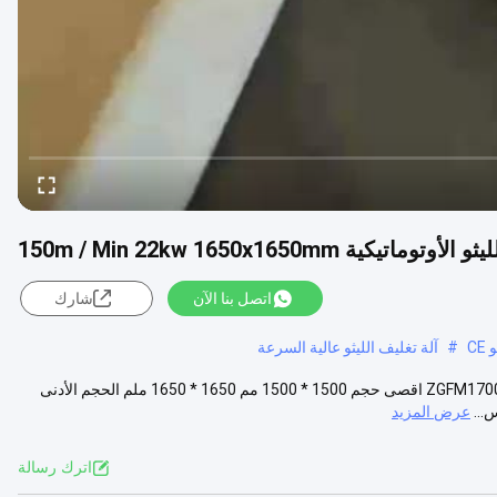
ماتيكية 150m / Min 22kw 1650x1650mm
اتصل بنا الآن
شارك
CE
#
آلة تغليف الليثو عالية السرعة
بيع المصنع مباشرة آلة تغليف الليثو الأوتوماتيكية حدود: نموذج (زجفم 1500) ZGFM1700 اقصى حجم 1500 * 1500 مم 1650 * 1650 ملم الحجم الأدنى
عرض المزيد
اترك رسالة