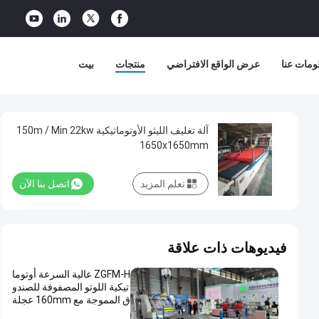
ومات عنا
عرض الواقع الافتراضي
منتجات
بيت
آلة تغليف الليثو الأوتوماتيكية 150m / Min 22kw
1650x1650mm
تعلم المزيد
اتصل بنا الآن
فيديوهات ذات علاقة
ZGFM-H عالية السرعة أوتوما
تيكية اللوتو المصفوفة للصندو
ق المموجة مع 160mm عجلة