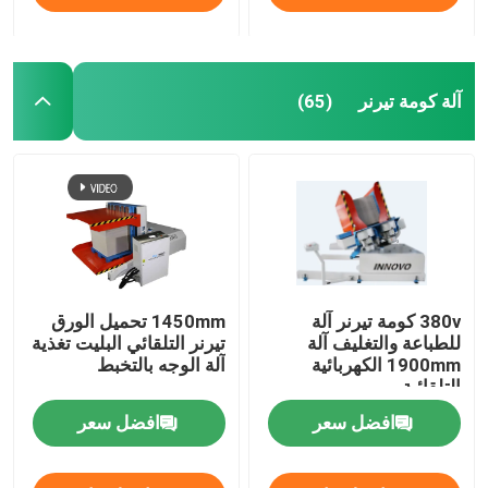
آلة كومة تيرنر
(65)
380v كومة تيرنر آلة
1450mm تحميل الورق
للطباعة والتغليف آلة
تيرنر التلقائي البليت تغذية
1900mm الكهربائية
آلة الوجه بالتخبط
التلقائية
افضل سعر
افضل سعر