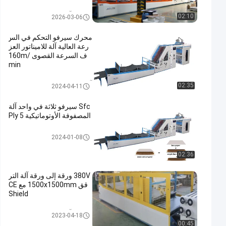
آلة الترقق ورقة إلى ورقة
02:10
2026-03-06
محرك سيرفو التحكم في الس
رعة العالية آلة للاميناتور العز
ف السرعة القصوى 160m/
min
آلة تغليف الفلوت عالية السرعة عا
02:35
2024-04-11
لية السرعة
Sfc سيرفو ثلاثة في واحد آلة
المصفوفة الأوتوماتيكية 5 Ply
تغليف litho
2024-01-08
02:36
380V ورقة إلى ورقة آلة التر
قق 1500x1500mm مع CE
Shield
آلة الترقق ورقة إلى ورقة
2023-04-18
00:45